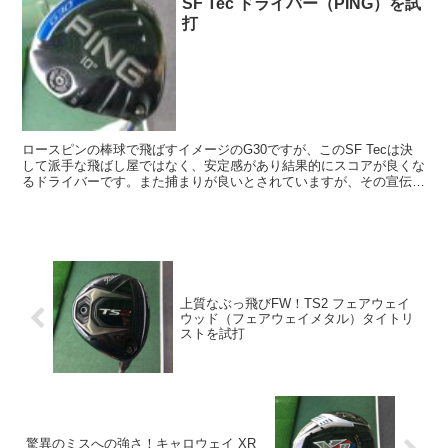
SF Tec ドライバー（PING）を試
打
ロースピンの棒球で飛ばすイメージのG30ですが、このSF Tecは決
して派手な飛ばし屋ではなく、安定感があり結果的にスコアが良くな
るドライバーです。また捕まりが良いとされていますが、その宣伝文
句には注意が必要です。
上質なぶっ飛びFW！TS2 フェアウェイ
ウッド（フェアウェイメタル）タイトリ
ストを試打
驚異のミスへの強さ！キャロウェイ XR