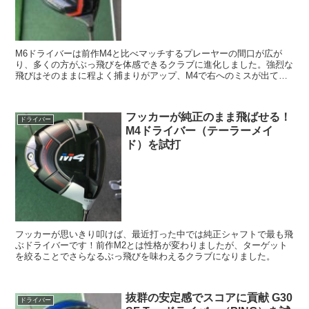
M6ドライバーは前作M4と比べマッチするプレーヤーの間口が広が
り、多くの方がぶっ飛びを体感できるクラブに進化しました。強烈な
飛びはそのままに程よく捕まりがアップ、M4で右へのミスが出てし
まった方でもしっかりフェアウェイに持っていけるはずです。
フッカーが純正のまま飛ばせる！
ドライバー
M4ドライバー（テーラーメイ
ド）を試打
フッカーが思いきり叩けば、最近打った中では純正シャフトで最も飛
ぶドライバーです！前作M2とは性格が変わりましたが、ターゲット
を絞ることでさらなるぶっ飛びを味わえるクラブになりました。
抜群の安定感でスコアに貢献 G30
ドライバー