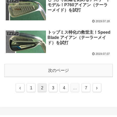
アイアン
モデル！P760アイアン（テーラ
ーメイド）を試打
2019.07.18
トップミス特化の救世主！Speed
アイアン
Blade アイアン（テーラーメイ
ド）を試打
2019.07.07
次のページ
前
次
1
2
3
4
…
7
へ
へ